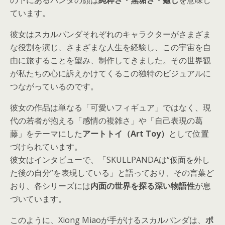
の下にあるパンダの顔は
純粋さ・無垢さ・癒し
を意味し
ています。
彼女はスカルパンダそれぞれのキャラクターが
さまざま
な役割を演じ、さまざまな人生を経験し、この宇宙を自
由に旅することを望み
、制作してきました。その世界観
が私たちの心に訴えかけてくるこの独特のビジュアルに
つながっているのです。
彼女の作品は単なる「可愛いフィギュア」ではなく、現
代の若者が抱える「感情の複雑さ」や「自己表現の葛
藤」をテーマにした
アートトイ（Art Toy）
として位置
づけられています。
彼女はインタビューで、「SKULLPANDAは“仮面を外し
た後の自分”を表現している」と語っており、その言葉ど
おり、各シリーズには
内面の世界を探る深い物語性
が息
づいています。
このように、Xiong Miaoが手がけるスカルパンダは、
ポ