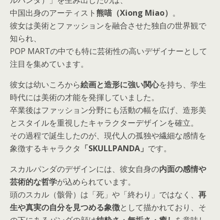
ルパンダ）」を生み出したのは、
中国出身のアーティスト
熊喵（Xiong Miao）
。
彼女は美術とファッションを融合させた独自の世界観で
知られ、
POP MARTの中でも特に芸術性の高いデザイナーとして
注目を集めています。
彼女は幼いころから
絵画と造形に強い関心
を持ち、学生
時代には美術の才能を発揮していました。
卒業後はファッション分野にも活動の幅を広げ、造形美
とスタイルを重視したキャラクターデザインを確立。
その過程で誕生したのが、現代人の孤独や繊細な感情を
象徴するキャラクタ
「SKULLPANDA」
です。
スカルパンダのデザインには、彼女自身の
内面の感情や
芸術的な哲学
が込められています。
頭のスカル（骸骨）は「死」や「終わり」ではなく、
再
生や真実の自分を見つめる象徴
として描かれており、そ