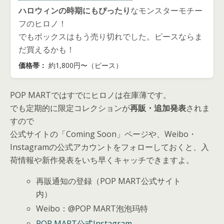
ハロウィンの時期にもぴったり
なモンスターモチー
フのヒロノ！
でもボックスはもう売り切れでした。ピースならま
だ買えるかも！
価格帯：
約1,800円〜（ピース）
POP MARTではすでにヒロノは
在庫薄
です。
でも定期的に限定コレクションが
再販・追加発表
されま
すので
公式サイトの「Coming Soon」ページや、Weibo・
Instagramの公式アカウントをフォローしておくと、入
荷情報や新作発表をいち早くキャッチできますよ。
再販通知の登録（POP MART公式サイト
内）
Weibo：@POP MART泡泡玛特
POP MART公式Instagram