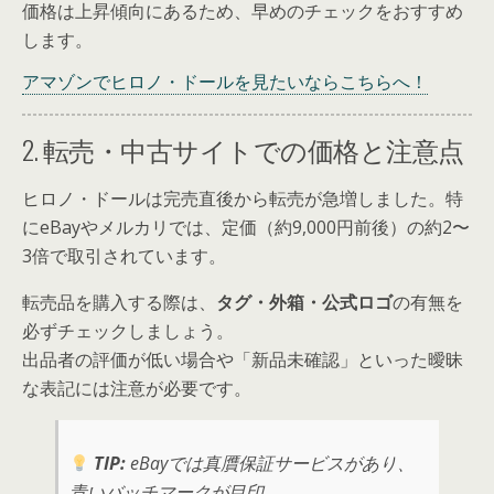
価格は上昇傾向にあるため、早めのチェックをおすすめ
します。
アマゾンでヒロノ・ドールを見たいならこちらへ！
2. 転売・中古サイトでの価格と注意点
ヒロノ・ドールは完売直後から転売が急増しました。特
にeBayやメルカリでは、定価（約9,000円前後）の約2〜
3倍で取引されています。
転売品を購入する際は、
タグ・外箱・公式ロゴ
の有無を
必ずチェック
しましょう。
出品者の評価が低い場合や「新品未確認」といった曖昧
な表記には注意が必要です。
TIP:
eBayでは真贋保証サービスがあり、
青いバッチマークが目印。