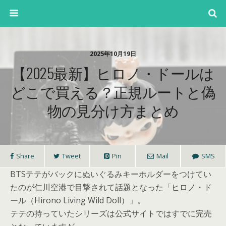
2025年10月19日
【2025最新】ヒロノ・ドールは
どこで買える？正規ルートと偽
物の見分け方まとめ
Share
Tweet
Pin
Mail
SMS
BTSテテがバックにぬいぐるみキーホルダーをつけてい
たのが仁川空港で目撃されて話題となった
「ヒロノ・ド
ール（Hirono Living Wild Doll）」
。
テテの持っていたシリーズは公式サイトではすでに完売