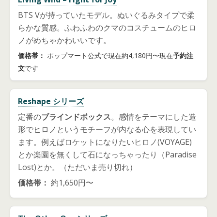
BTS Vが持っていたモデル
。ぬいぐるみタイプで柔
らかな質感。ふわふわのクマのコスチュームのヒロ
ノがめちゃかわいいです。
価格帯：
ポップマート公式で現在約4,180円〜現在
予約注
文
です
Reshape シリーズ
定番の
ブラインドボックス
。感情をテーマにした造
形でヒロノというモチーフが内なる心を表現してい
ます。例えばロケットになりたいヒロノ(VOYAGE)
とか楽園を無くして石になっちゃったり（Paradise
Lost)とか。（ただいま売り切れ）
価格帯：
約1,650円〜