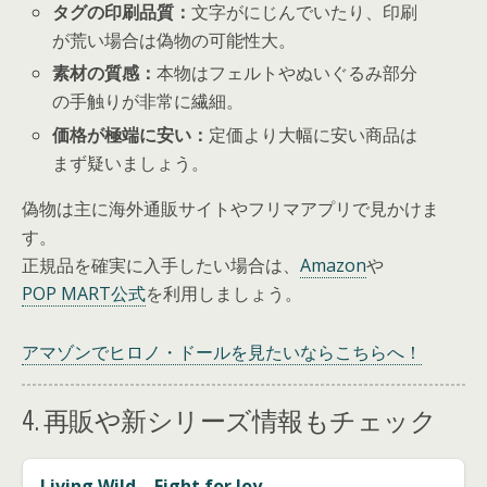
タグの印刷品質：
文字がにじんでいたり、印刷
が荒い場合は偽物の可能性大。
素材の質感：
本物はフェルトやぬいぐるみ部分
の手触りが非常に繊細。
価格が極端に安い：
定価より大幅に安い商品は
まず疑いましょう。
偽物は主に海外通販サイトやフリマアプリで見かけま
す。
正規品を確実に入手したい場合は、
Amazon
や
POP MART公式
を利用しましょう。
アマゾンでヒロノ・ドールを見たいならこちらへ！
4. 再販や新シリーズ情報もチェック
Living Wild – Fight for Joy